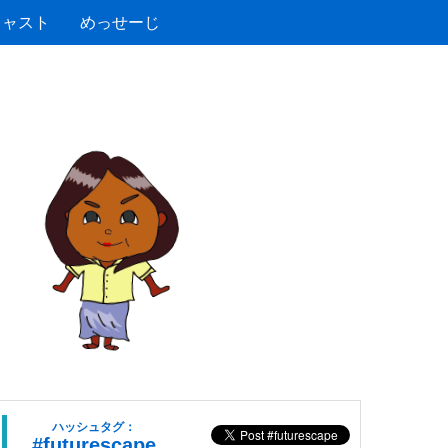
キャスト
めっせーじ
ハッシュタグ：
#futurescape