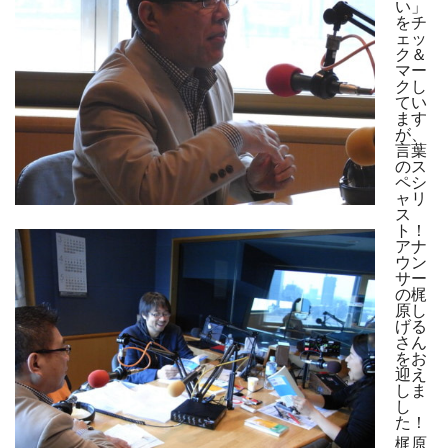
い」
をチ
ェッ
ク＆
マー
クし
てい
ます
が、
言葉
のス
ペシ
ャリ
ス
ト！
アナ
ウン
サー
の梶
原し
げる
さん
をお
迎え
しま
し
た！
梶原