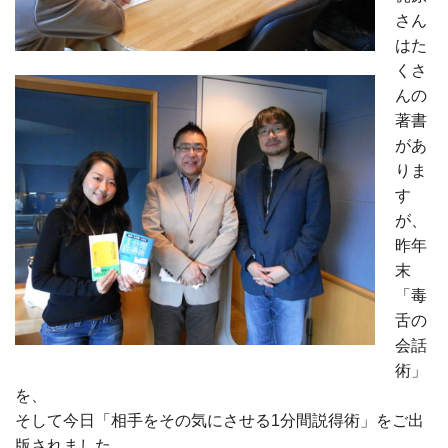
さん
はた
くさ
んの
著書
があ
りま
す
が、
昨年
末
「毒
舌の
会話
術」
を、
そして今日「相手をその気にさせる1分間説得術」をご出
版されました。