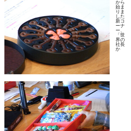
から
始ま
りま
した
新コ
ーナ
ー、
「世
界の
社長
か