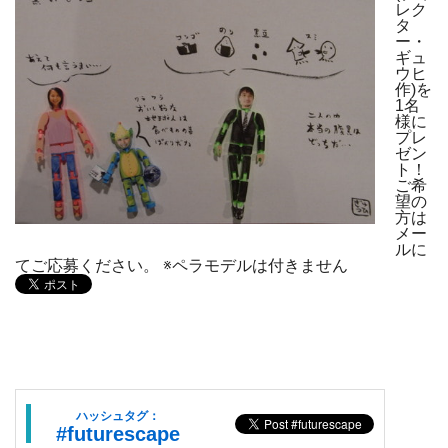
レク
タ
ー・
ギュ
ウヒ
作)を
1名
様に
プレ
ゼン
ト！
ご希
望の
方は
メー
ルに
てご応募ください。 ※ペラモデルは付きません
ハッシュタグ：
#futurescape