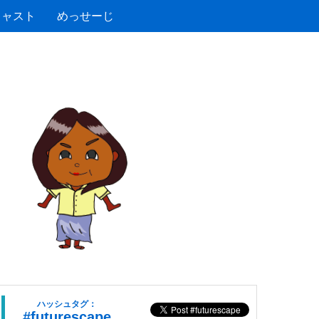
キャスト
めっせーじ
ハッシュタグ：
#futurescape