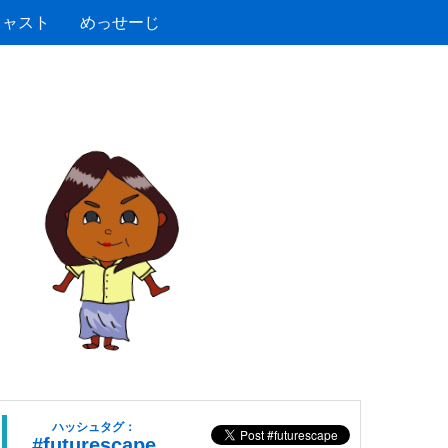
キャスト
めっせーじ
ハッシュタグ：
#futurescape