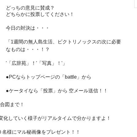
どっちの意見に賛成？
どちらかに投票してください！
今日の対決は・・・
「1週間の無人島生活、ビクトリノックスの次に必要
なものは・・・！？
'「広辞苑」！'「写真」！'」
●PCならトップページの「battle」から
●ケータイなら「投票」から 空メール送信！！
の合図まで！
 変化していく様子がリアルタイムで分かりますよ！
０名様にマル秘画像をプレゼント！！