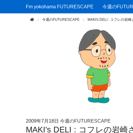
Fm yokohama FUTURESCAPE
Fm yokohama FUTURESCAPE
今週のFUTUR
今週のFUTURESCAPE
MAKI's DELI : コフレの
2009年
7月18日
今週のFUTURESCAPE
MAKI's DELI : コフレの