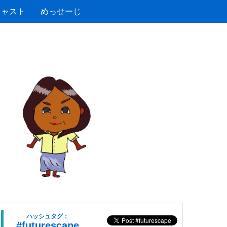
キャスト
めっせーじ
ハッシュタグ：
#futurescape