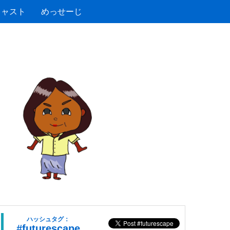
キャスト
めっせーじ
ハッシュタグ：
#futurescape