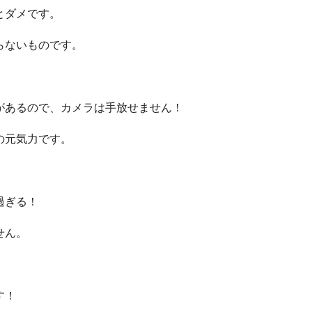
とダメです。
らないものです。
があるので、カメラは手放せません！
の元気力です。
過ぎる！
せん。
す！