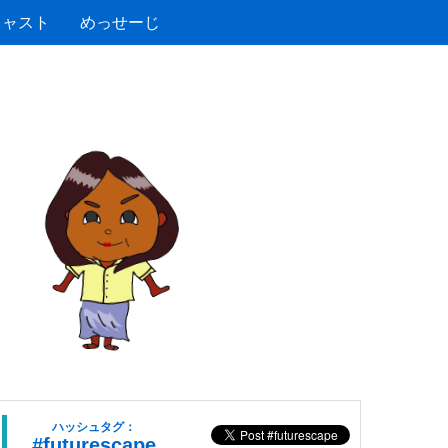
キャスト
めっせーじ
ハッシュタグ：
#futurescape