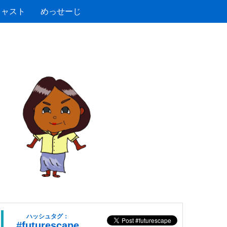
キャスト
めっせーじ
ハッシュタグ：
#futurescape