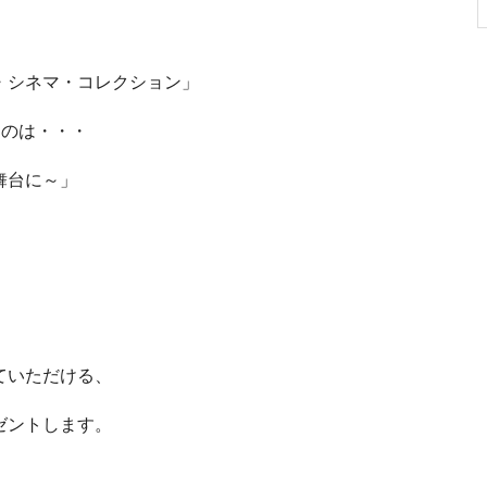
・シネマ・コレクション」
るのは・・・
舞台に～」
ていただける、
ゼントします。