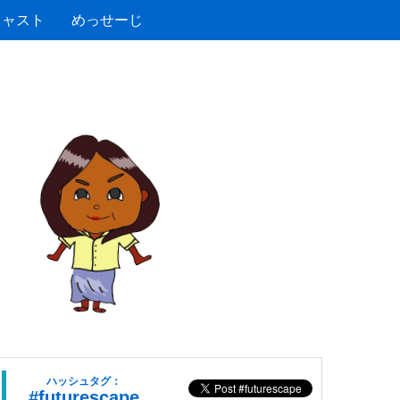
キャスト
めっせーじ
ハッシュタグ：
#futurescape