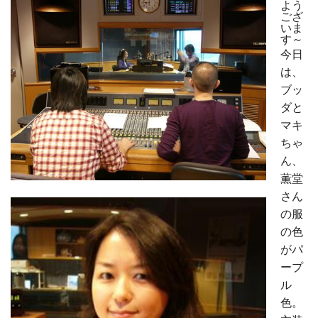
よう
ござ
いま
す～
今日
は、
ブッ
ダと
マキ
ちゃ
ん、
薫堂
さん
の服
の色
がパ
ープ
ル
色。