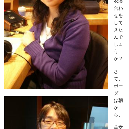
衣装
合わ
せを
して
きた
んで
しょ
う
か？
さ
て、
ボー
ダー
は朝
か
ら、
薫堂