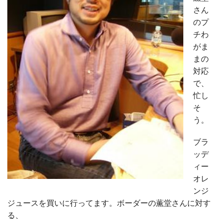
さん
のプ
チわ
がま
まの
対応
で、
忙し
そ
う。
ブラ
ッデ
ィー
オレ
ンジ
ジュースを買いに行ってます。ボーダーの薫堂さんに対す
る、