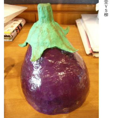
堂
Ｖ
Ｓ
柳