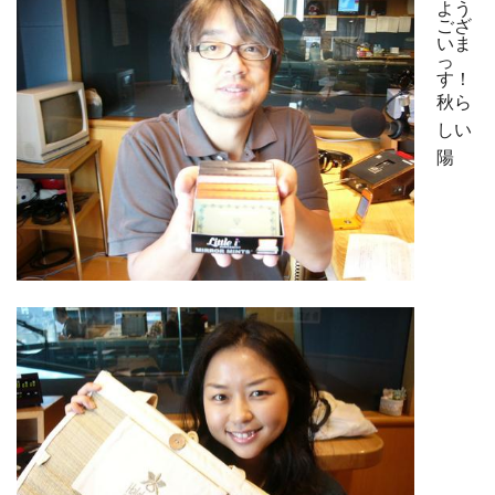
よう
ござ
いま
っ
す！
秋ら
しい
陽