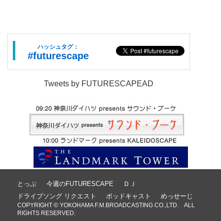
ハッシュタグ：
#futurescape
Tweets by FUTURESCAPEAD
とっぷ
今週のFUTURESCAPE
ＤＪ
ドライブソング リクエスト
ポッドキャスト
めっせーじ
COPYRIGHT © YOKOHAMA F.M.BROADCASTING CO.,LTD. ALL
RIGHTS RESERVED.