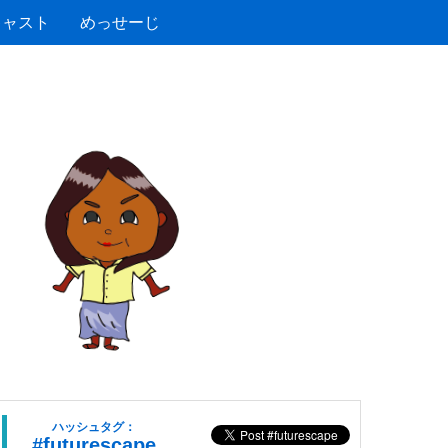
キャスト
めっせーじ
ハッシュタグ：
#futurescape