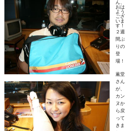
ん、
おは
よう
ござ
いま
す！
２週
間ぶ
りの
登
場！
薫堂
さん
が、
カン
ヌか
ら戻
って
きま