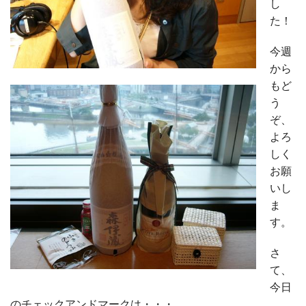
し
た！
今週
から
もど
う
ぞ、
よろ
しく
お願
いし
ま
す。
さ
て、
今日
のチェックアンドマークは・・・