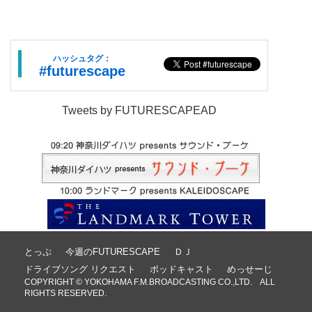
ハッシュタグ：
#futurescape
Tweets by FUTURESCAPEAD
とっぷ
今週のFUTURESCAPE
ＤＪ
ドライブソング リクエスト
ポッドキャスト
めっせーじ
COPYRIGHT © YOKOHAMA F.M.BROADCASTING CO.,LTD. ALL
RIGHTS RESERVED.