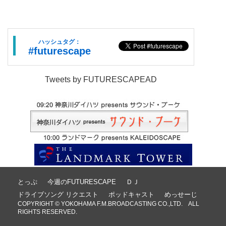
ハッシュタグ：
#futurescape
Tweets by FUTURESCAPEAD
とっぷ
今週のFUTURESCAPE
ＤＪ
ドライブソング リクエスト
ポッドキャスト
めっせーじ
COPYRIGHT © YOKOHAMA F.M.BROADCASTING CO.,LTD. ALL
RIGHTS RESERVED.