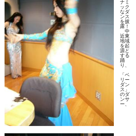
ナミ
ック
なダ
ンス
を披
露！
中
近東
地域
を起
源と
する
踊
り、
「ベ
リー
ダン
ス」
のダ
ンサ
ー、