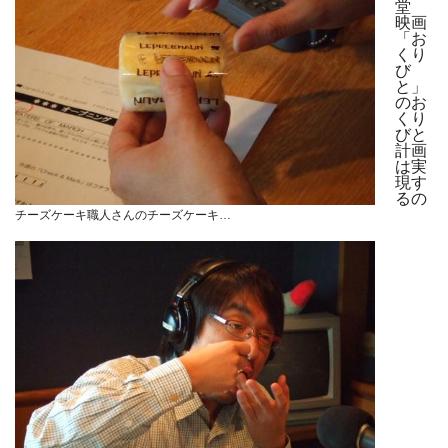
堂
映画
「お
くり
び
と」
のお
くり
びと
計画
は実
現す
るの
チーズケーキ職人さんのチーズケーキ…