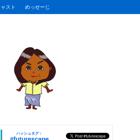
キャスト
めっせーじ
ハッシュタグ：
#futurescape