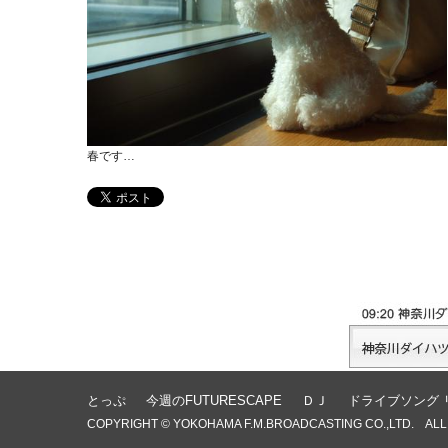
春です…
とっぷ
今週のFUTURESCAPE
ＤＪ
ドライブソング 
COPYRIGHT © YOKOHAMA F.M.BROADCASTING CO.,LTD. ALL