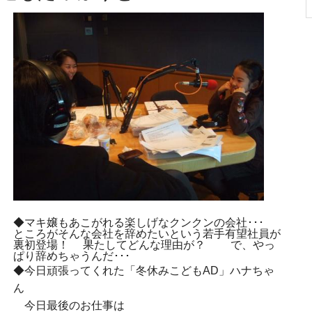
◆マキ嬢もあこがれる楽しげなクンクンの会社･･･
ところがそんな会社を辞めたいという若手有望社員が
裏初登場！ 果たしてどんな理由が？ で、やっ
ぱり辞めちゃうんだ･･･
◆今日頑張ってくれた「冬休みこどもAD」ハナちゃ
ん
今日最後のお仕事は