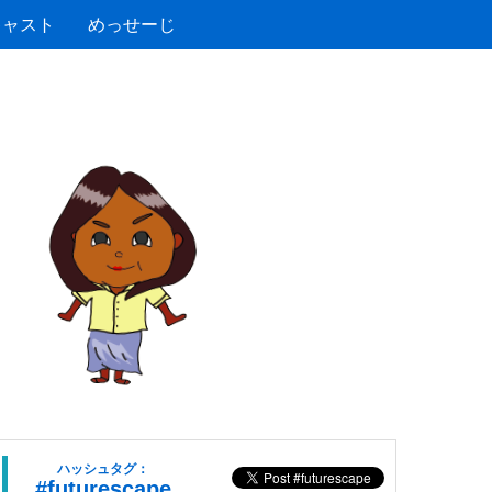
キャスト
めっせーじ
ハッシュタグ：
#futurescape