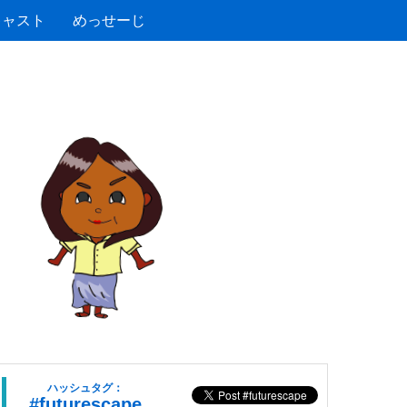
キャスト
めっせーじ
ハッシュタグ：
#futurescape