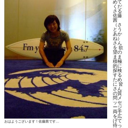
めて
くだ
さる
佐藤
茜
（さ
とう
あか
ね）
さん
を 欲
望の
まま
積極
的に
探検
する
ため
に 皆
さん
の質
問メ
ッセ
ージ
両手
を広
げて
おはようございます！佐藤茜です…
待っ