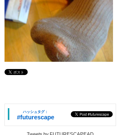
ハッシュタグ：
#futurescape
Tweets by FUTURESCAPEAD