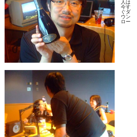
人は
今す
ぐダ
ウン
ロー