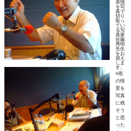
表情
を写
真で
切り
取っ
てい
る写
真家
佐藤
秀明
先生
をお
迎え
しま
す。
※雨
の情
景を
写真
に残
そう
と思
った