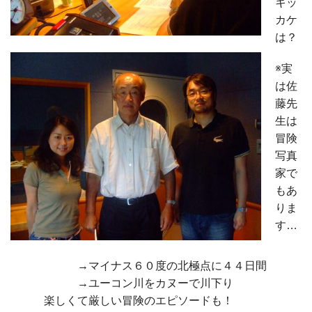
キッ
カケ
は？
※実
は佐
藤先
生は
冒険
写真
家で
もあ
りま
す…
→マイナス６０度の北極点に４４日間
→ユーコン川をカヌーで川下り
楽しくて厳しい冒険のエピソードも！