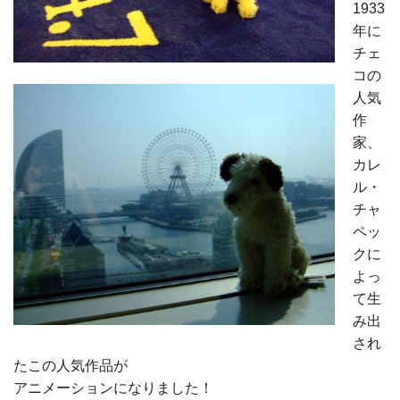
1933
年に
チェ
コの
人気
作
家、
カレ
ル・
チャ
ペッ
クに
よっ
て生
み出
され
たこの人気作品が
アニメーションになりました！