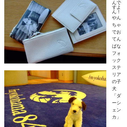
んで
すよ
ん！
やん
ちゃ
でお
てん
ばな
フォ
ック
ステ
リア
の子
犬
「ダ
ーシ
ェン
カ」