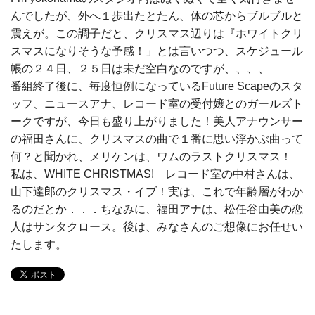
んでしたが、外へ１歩出たとたん、体の芯からブルブルと
震えが。この調子だと、クリスマス辺りは『ホワイトクリ
スマスになりそうな予感！」とは言いつつ、スケジュール
帳の２４日、２５日は未だ空白なのですが、、、、
番組終了後に、毎度恒例になっているFuture Scapeのスタ
ッフ、ニュースアナ、レコード室の受付嬢とのガールズト
ークですが、今日も盛り上がりました！美人アナウンサー
の福田さんに、クリスマスの曲で１番に思い浮かぶ曲って
何？と聞かれ、メリケンは、ワムのラストクリスマス！
私は、WHITE CHRISTMAS! レコード室の中村さんは、
山下達郎のクリスマス・イブ！実は、これで年齢層がわか
るのだとか．．．ちなみに、福田アナは、松任谷由美の恋
人はサンタクロース。後は、みなさんのご想像にお任せい
たします。