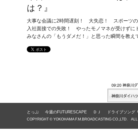
は？』
大事な会議に2時間遅刻！ 大失恋！ スポーツ
入社面接での失敗！ やったモノマネが受けずに
みなさんの「もうダメだ！」と思った瞬間を教え
とっぷ
今週のFUTURESCAPE
ＤＪ
ドライブソング 
COPYRIGHT © YOKOHAMA F.M.BROADCASTING CO.,LTD. ALL