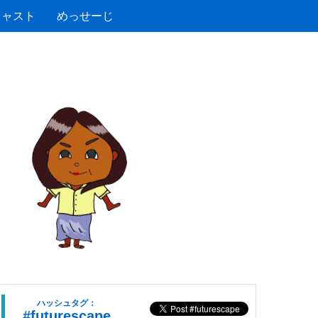
キャスト
めっせーじ
ハッシュタグ：
#futurescape