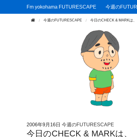
Fm yokohama FUTURESCAPE
Fm yokohama FUTURESCAPE
今週のFUTUR
今週のFUTURESCAPE
今日のCHECK & MAR
2006年
9月16日
今週のFUTURESCAPE
今日のCHECK & MARK