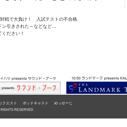
の対戦で大負け！ 入試テストの不合格、
ドン引きされた～などなど…
てください！
リクエスト
ポッドキャスト
めっせーじ
 RIGHTS RESERVED.