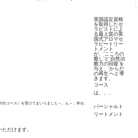
英国認定資格
を取得したセ
ラピストによ
る最上質の英
国式アロマセ
ラピートリー
トメント
が、'こころの
癒し'と'自然治
癒力の回復'を
与え、'からだ
の再生'へと導
きます。
コース
は、、、
20分コース）を受けてまいりました～。ん～、幸せ。
パーシャルト
リートメント
いただけます。
。