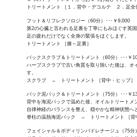
トリートメント ［１．背中・デコルテ ２．足全
フット＆リフレクソロジー（60分）･･･￥9,000
第2の心臓と言われる足裏を丁寧にもみほぐす英
足の疲れだけでなく全身の緊張をほぐします。
トリートメント ［膝～足裏］
バックスクラブ＆トリートメント（60分）･･･￥10,
ハーブスクラブで古い角質を取り除いた後は、オ
す。
スクラブ → トリートメント ［背中・ヒップ］
バック泥パック＆トリートメント（75分）･･･￥13,
背中を海泥パックで温めた後、オイルトリートメ
自律神経のバランスを整え、穏やかな精神状態へ
脊柱の温熱海泥パック → トリートメント ［背
フェイシャル＆ボディリンパドレナージュ（75分）･･