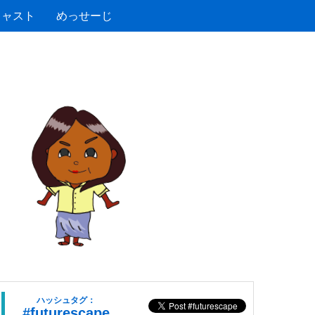
キャスト
めっせーじ
ハッシュタグ：
#futurescape