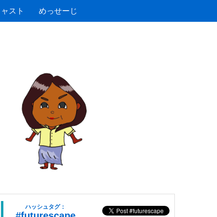
キャスト
めっせーじ
ハッシュタグ：
#futurescape