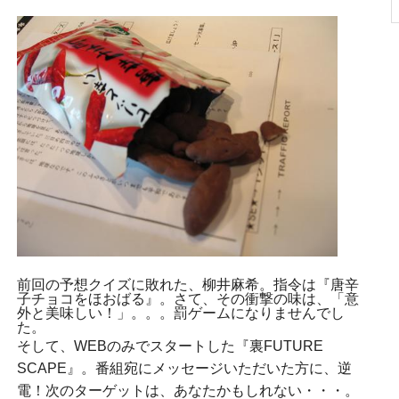
前回の予想クイズに敗れた、柳井麻希。指令は『唐辛
子チョコをほおばる』。さて、その衝撃の味は、「意
外と美味しい！」。。。罰ゲームになりませんでし
た。
そして、WEBのみでスタートした『裏FUTURE
SCAPE』。番組宛にメッセージいただいた方に、逆
電！次のターゲットは、あなたかもしれない・・・。