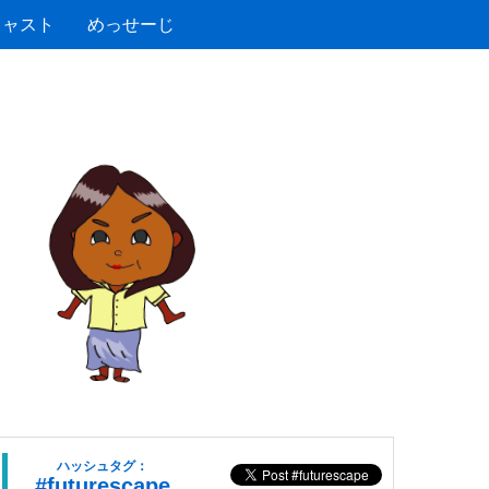
キャスト
めっせーじ
ハッシュタグ：
#futurescape