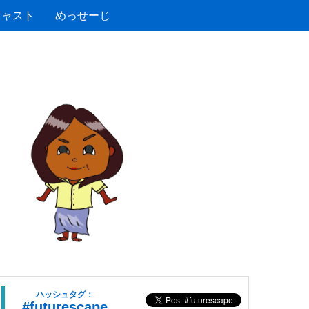
キャスト
めっせーじ
ハッシュタグ：
#futurescape