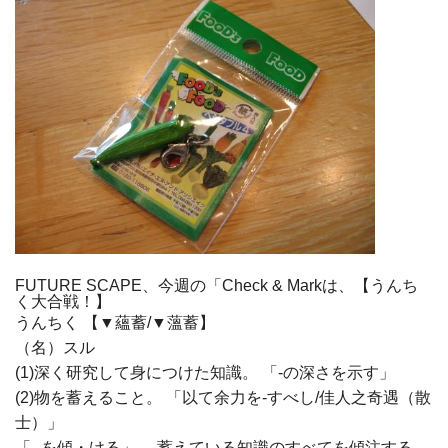
FUTURE SCAPE、今週の「Check & Markは、【うんち
く大合戦！】
うんちく 【▼蘊蓄/▼薀蓄】
（名）スル
(1)深く研究して身につけた知識。 「-の深さを示す」
(2)物を蓄えること。 「以て余力を-すべし/佳人之奇遇（散
士）」
「--を傾・ける」 蓄えている知識のすべてを傾注する。