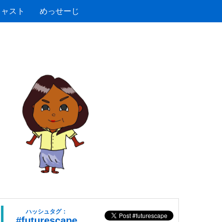
キャスト
めっせーじ
ハッシュタグ：
#futurescape