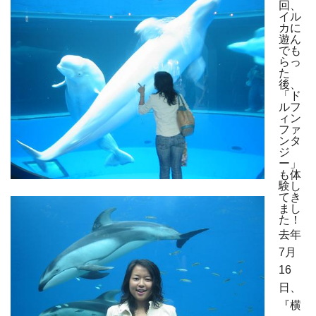
回、
イル
カに
遊ん
でも
らっ
た
後、
「ド
ルフ
ィン
ファ
ンタ
ジ
ー」
も体
験し
てき
まし
た！
去年
7月
16
日、
『横