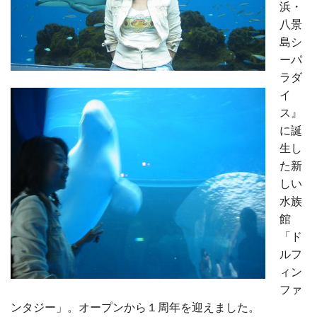
浜・
八景
島シ
ーパ
ラダ
イ
ス』
に誕
生し
た新
しい
水族
館
「ド
ルフ
ィン
ファ
ンタジー」。オープンから１周年を迎えました。