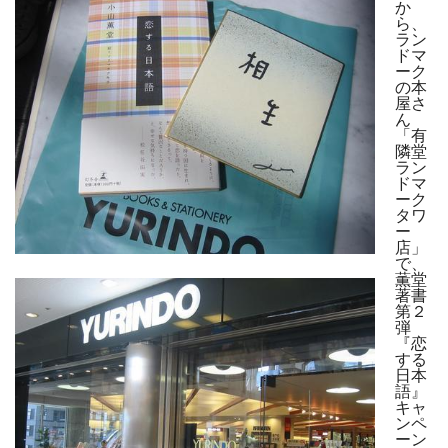
か
ら、
ラン
ドマ
ーク
の本
屋さ
ん
「有
隣堂
ラン
ドマ
ーク
タワ
ー
店」
で、
薫堂
著書
第２
弾
『恋
する
日本
語』
キャ
ンペ
ーン