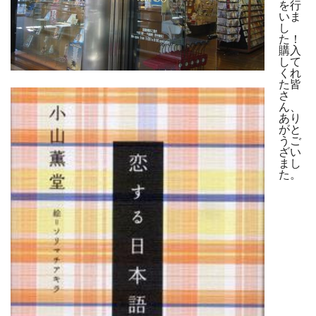
を行
いま
し
た！
購入
して
くれ
た皆
さ
ん、
あり
がと
うご
ざい
まし
た。