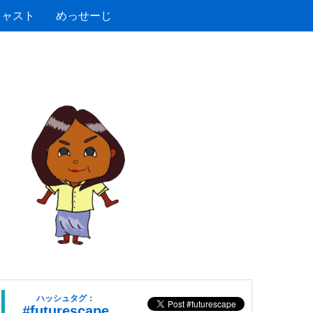
キャスト
めっせーじ
ハッシュタグ：
#futurescape