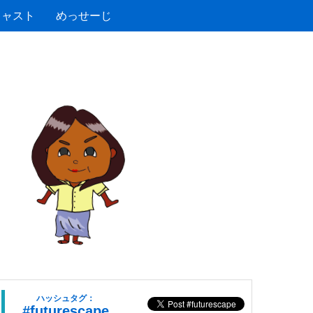
キャスト
めっせーじ
ハッシュタグ：
#futurescape