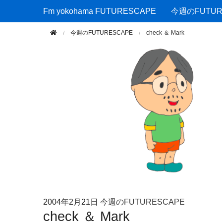
Fm yokohama FUTURESCAPE
Fm yokohama FUTURESCAPE
今週のFUTUR
今週のFUTURESCAPE
check ＆ Mark
2004年
2月21日
今週のFUTURESCAPE
check ＆ Mark