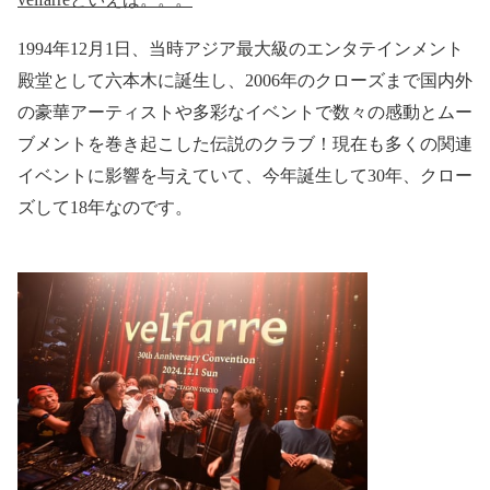
1994
年
12
月
1
日、当時アジア最大級のエンタテインメント
殿堂として六本木に誕生し、
2006
年のクローズまで国内外
の豪華アーティストや多彩なイベントで数々の感動とムー
ブメントを巻き起こした伝説のクラブ！現在も多くの関連
イベントに影響を与えていて、今年誕生して
30
年、クロー
ズして
18
年なのです。