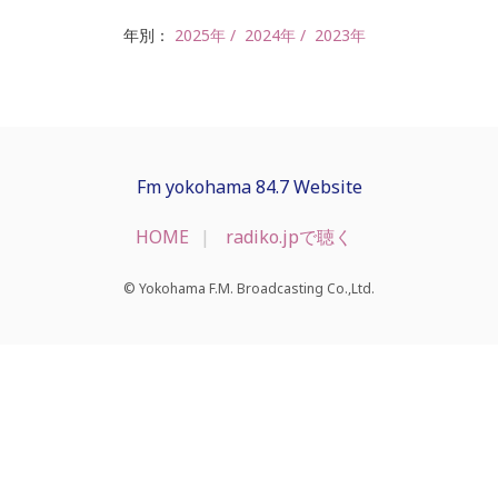
年別：
2025年
2024年
2023年
Fm yokohama 84.7 Website
HOME
radiko.jpで聴く
© Yokohama F.M. Broadcasting Co.,Ltd.