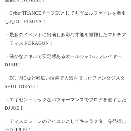
・
Cyber TRANCE
チーフ
DJ
としてもヴェルファーレを牽引
した
DJ TETSUYA
！
・幾多のイベントに出演し多彩な才能を発揮したマルチア
ーティスト
DRAGON
！
・確かなスキルで安定感あるオールジャンルプレイヤー
DJ SHU
！
・
DJ
、
MC
など幅広い活躍で人気を博したファンタジスタ
SHU1 TOKYO
！
・エキセントリックなパフォーマンスでフロアを魅了した
DJ JOE
！
・ディスコシーンのアイコンとしてキャラクターを発揮し
た
DJ IPPEI
！