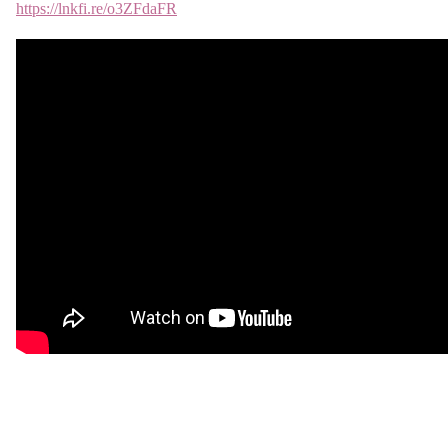
https://lnkfi.re/o3ZFdaFR