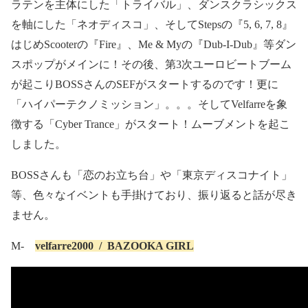
ラテンを主体にした「トライバル」、ダンスクラシックス
を軸にした「ネオディスコ」、そして
Steps
の『
5, 6, 7, 8
』
『
はじめ
Scooter
の
Fire
』、
Me & My
の『
Dub-I-Dub
』等ダン
スポップがメインに！その後、第
3
次ユーロビートブーム
が起こり
BOSS
さんの
SEF
がスタートするのです！更に
「ハイパーテクノミッション」。。。そして
Velfarre
を象
徴する「
Cyber Trance
」がスタート！ムーブメントを起こ
しました。
BOSS
さんも「恋のお立ち台」や「東京ディスコナイト」
等、色々なイベントも手掛けており、振り返ると話が尽き
ません。
M-
velfarre2000
/
BAZOOKA GIRL