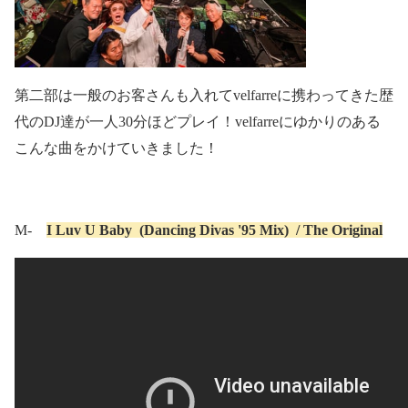
第二部は一般のお客さんも入れて
velfarre
に携わってきた歴
代の
DJ
達が一人
30
分ほどプレイ！
velfarre
にゆかりのある
こんな曲をかけていきました！
M-
I Luv U Baby
(Dancing Divas '95 Mix)
/ The Original