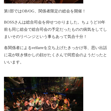
第
1
部では
OB/OG
、関係者限定の総会を開催！
BOSS
さんは総合司会を仰せつかりました。ちょうど
10
年
前も同じ総会で総合司会の予定だったものの病気をしてし
まいそのリベンジという事もあって気合十分！
各関係者による
velfarre
を立ち上げたきっかけ等、思い出話
に花が咲き懐かしの顔がたくさんで同窓会のようだったと
いいます。