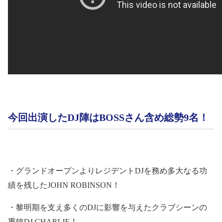
今回出演した
DJ
陣は
BOSS
さん含め総勢
9
名！
・グランドオープンよりレジデント
DJ
を務め多大なる功
績を残した
JOHN ROBINSON
！
・黎明期を支え多くの
DJ
に影響を与えたクラブシーンの
重鎮
DJ CHARLIE
！