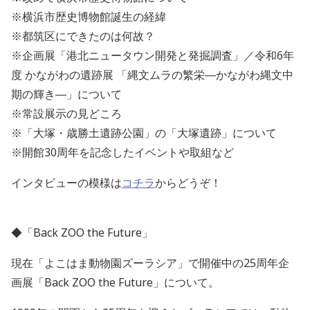
※横浜市歴史博物館誕生の経緯
※都筑区にできたのは何故？
※企画展「港北ニュータウン開発と発掘調査」／令和6年
度 かながわの遺跡展 「縄文ムラの繁栄―かながわ縄文中
期の輝き―」について
※常設展示の見どころ
※「大塚・歳勝土遺跡公園」の「大塚遺跡」について
※開館30周年を記念したイベントや取組など
インタビューの模様は
コチラ
からどうぞ！
◆「Back ZOO the Future」
現在「よこはま動物園ズーラシア」で開催中の25周年企
画展「Back ZOO the Future」について。