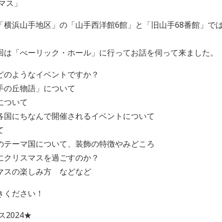
マス」
「横浜山手地区」の「山手西洋館6館」と「旧山手68番館」で
回は「べーリック・ホール」に行ってお話を伺って来ました。
どのようなイベントですか？
手の丘物語」について
について
各国にちなんで開催されるイベントについて
て
のテーマ国について、装飾の特徴やみどころ
にクリスマスを過ごすのか？
マスの楽しみ方 などなど
きください！
2024★