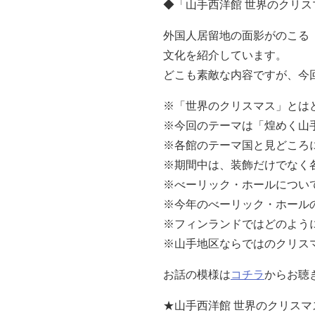
◆「山手西洋館 世界のクリス
外国人居留地の面影がのこる
文化を紹介しています。
どこも素敵な内容ですが、今
※「世界のクリスマス」とは
※今回のテーマは「煌めく山
※各館のテーマ国と見どころ
※期間中は、装飾だけでなく
※べーリック・ホールについ
※今年のべーリック・ホール
※フィンランドではどのよう
※山手地区ならではのクリス
お話の模様は
コチラ
からお聴
★山手西洋館 世界のクリスマス