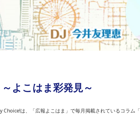
分 ～よこはま彩発見～
A My Choice!は、「広報よこはま」で毎月掲載されているコ