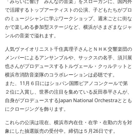
「みらいに響け みんなの音楽」をスローガンに、国内外
で活躍するトップアーティストの公演、子どもたちがプロ
のミュージシャンに学ぶワークショップ、週末ごとに街な
かで楽しめる参加型ステージなど、横浜がさまざまなジャ
ンルの音楽で溢れます。
人気ヴァイオリニスト千住真理子さんとＮＨＫ交響楽団の
メンバーによるアンサンブルや、サックスの名手、須川展
也さんがプロデュースするトルヴェール・クヮルテットと
横浜市消防音楽隊のコラボレーションは必聴です。
また、11月６日にはショパン国際ピアノコンクールで第
２位に入賞し、世界の注目を集めている反田恭平さんが、
自身がプロデュースするJapan National Orchestraととも
にクロージングを飾ります。
これらの公演は現在、横浜市内在住・在学・在勤の方を対
象にした抽選販売の受付中。締切は５月26日です。