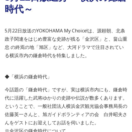
時代～
5月22日放送のYOKOHAMA My Choice!は、
源頼朝、北条
政子関連をはじめ豊富な史跡が残る「金沢区」と、
畠山重
忠
の終焉の地「旭区」など、
大河ドラマで注目されてい
る横浜市内の鎌倉時代を特集しました。
◆「横浜の鎌倉時代」
今話題の「鎌倉時代」ですが、実は横浜市内にも、鎌倉時
代に活躍した武将ゆかりの史跡や伝説が数多くあります。
ということで、一般社団法人横浜金沢観光協会事務局長の
佐藤英一さんと、旭ガイドボランティアの会 白井昭夫さ
んをゲストにお迎えしてお話を伺いました。
※金沢区の鎌倉時代について