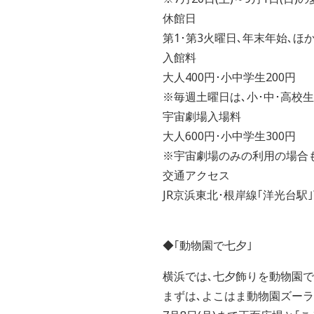
休館日
第1･第3火曜日､年末年始､ほか
入館料
大人400円･小中学生200円
※毎週土曜日は､小･中･高校
宇宙劇場入場料
大人600円･小中学生300円
※宇宙劇場のみの利用の場合
交通アクセス
JR京浜東北･根岸線｢洋光台駅｣
◆｢動物園で七夕｣
横浜では､七夕飾りを動物園で
まずは､よこはま動物園ズーラ