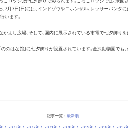
｢ころこロッジ｣が七夕飾りで彩られます｡ころこロッジでは､来
た､7月7日(日)には､インドゾウやニホンザル､レッサーパンダ
行います｡
口となかよし広場､そして､園内に展示されている市電で七夕飾り
口と｢ののはな館｣に七夕飾りが設置されています｡金沢動物園でも
記事一覧：
最新順
4年
2023年
2022年
2021年
2020年
2019年
2018年
2017