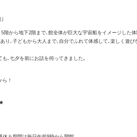
｣
､5階から地下2階まで､館全体が巨大な宇宙船をイメージした
があり､子どもから大人まで､自分でふれて体感して､楽しく遊
ても､七夕を前にお話を伺ってきました｡
から！
★
)の夏休み期間は毎日午前9時から開館｡