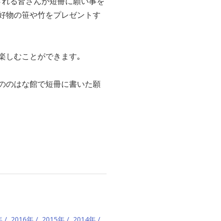
園される皆さんが短冊に願い事を
に好物の笹や竹をプレゼントす
を楽しむことができます｡
､ののはな館で短冊に書いた願
年
2016年
2015年
2014年