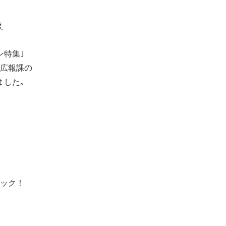
え
ン特集｣
広報課の
した｡
ック！