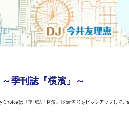
分 ～季刊誌『横濱』～
 My Choice!は､｢季刊誌『横濱』｣の新春号をピックアップして