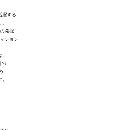
活躍する
､
の発掘
ィション
､
組の
の
｡