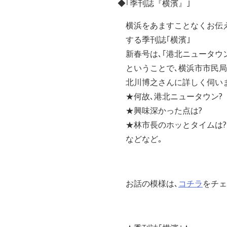
◆｢季刊誌『横濱』｣
横浜をあますことなくお伝
する季刊誌｢横濱｣
新春号は､｢港北ニュータウ
ということで､横浜市市民局
北川博之さんに詳しく伺いま
★何故､港北ニュータウン?
★興味深かった点は?
★林市長のホッとタイムは?
などなど｡
お話の模様は､
コチラ
をチェ