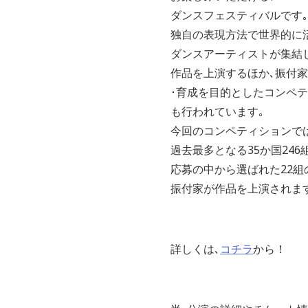
ダンスフェスティバルです｡
独自の表現方法で世界的に
ダンスアーティストが集結し
作品を上演するほか､振付家
･育成を目的としたコンペテ
も行われています｡
今回のコンペティションでは
過去最多となる35か国246
応募の中から選ばれた22組
振付家が作品を上演されます
詳しくは､
コチラ
から！