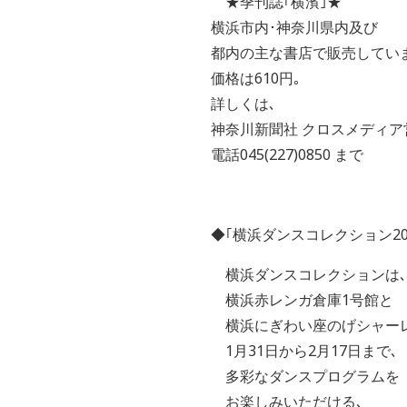
★季刊誌｢横濱｣★
横浜市内･神奈川県内及び
都内の主な書店で販売してい
価格は610円｡
詳しくは､
神奈川新聞社 クロスメディア
電話045(227)0850 まで
◆｢横浜ダンスコレクション20
横浜ダンスコレクションは､
横浜赤レンガ倉庫1号館と
横浜にぎわい座のげシャーレ
1月31日から2月17日まで､
多彩なダンスプログラムを
お楽しみいただける､