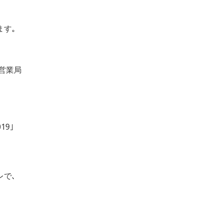
ます｡
営業局
19｣
で､