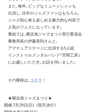
また､毎年､ビッグなミュージシャンも
出演し､往年のジャズファンはもちろん､
ジャズ初心者も楽しめる魅力的な内容で
人気のフェスになっています｡
番組では､横浜旭ジャズまつり実行委員会
事務局長の伊藤美則さんと､
アマチュアステージに出演する5人組
インストゥルメンタルバンド｢空間工房｣
にお越しいただき､お話を伺いました｡
その模様は､
コチラ
！
★横浜旭ジャズまつり★
開催:7月29日(日)《雨天決行》