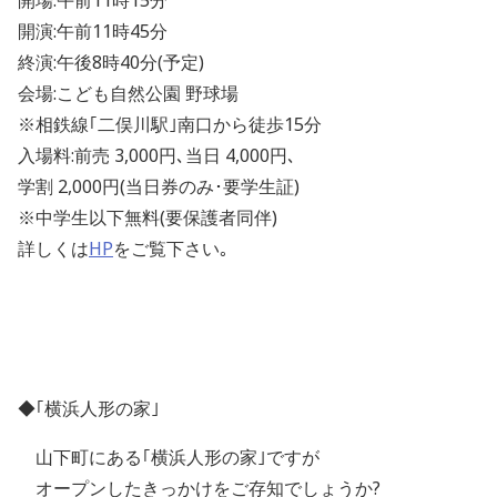
開場:午前11時15分
開演:午前11時45分
終演:午後8時40分(予定)
会場:こども自然公園 野球場
※相鉄線｢二俣川駅｣南口から徒歩15分
入場料:前売 3,000円､当日 4,000円､
学割 2,000円(当日券のみ･要学生証)
※中学生以下無料(要保護者同伴)
詳しくは
HP
をご覧下さい｡
◆｢横浜人形の家｣
山下町にある｢横浜人形の家｣ですが
オープンしたきっかけをご存知でしょうか?