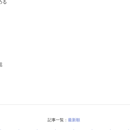
める
！
。
認
記事一覧：
最新順