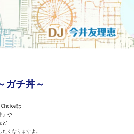
 ～ガチ丼～
hoice!は
丼」や
など
したくなりますよ。