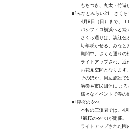
もちつき、丸太・竹遊びコ
■｢みなとみらい21 さくらフ
4月8日（日）まで、ＪＲ
パシフィコ横浜へと続く約
さくら通りは、淡紅色と白
毎年咲かせる、みなとみら
期間中、さくら通りの桜は
ライトアップされ、近代的
お花見空間となります
そのほか、周辺施設では週
演奏や市民団体に よるパ
様々なイベントで春の到来
■｢観桜の夕べ｣
本牧の三溪園では、4月6日
｢観桜の夕べ｣が開催。
ライトアップされた園内は