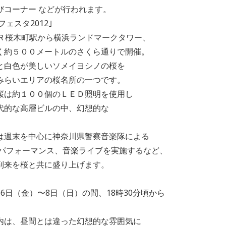
ーナー などが行われます。
ェスタ2012｣
桜木町駅から横浜ランドマークタワー、
５００メートルのさくら通りで開催。
色が美しいソメイヨシノの桜を
いエリアの桜名所の一つです。
約１００個のＬＥＤ照明を使用し
な高層ビルの中、幻想的な
。
末を中心に神奈川県警察音楽隊による
フォーマンス、音楽ライブを実施するなど、
を桜と共に盛り上げます。
（金）〜8日（日）の間、18時30分頃から
、昼間とは違った幻想的な雰囲気に