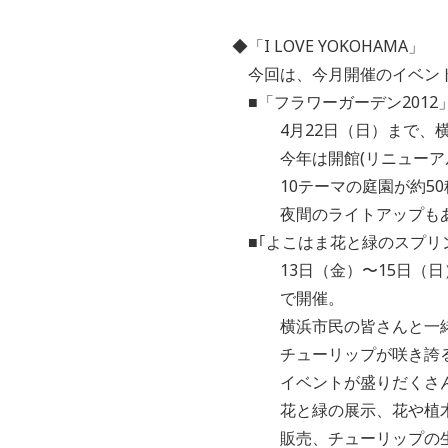
◆「I LOVE YOKOHAMA」
今回は、今月開催のイベン
■「フラワーガーデン2012
4月22日（日）まで、横
今年は開館(リニューアル)
10テーマの庭園が約50種
夜間のライトアップもあ
■｢よこはま花と緑のスプリ
13日（金）〜15日（日）
で開催。
横浜市民の皆さんと一緒に去
チューリップが咲き誇る中
イベントが盛りだくさん
花と緑の展示、花や植木・
販売、チューリップの生け