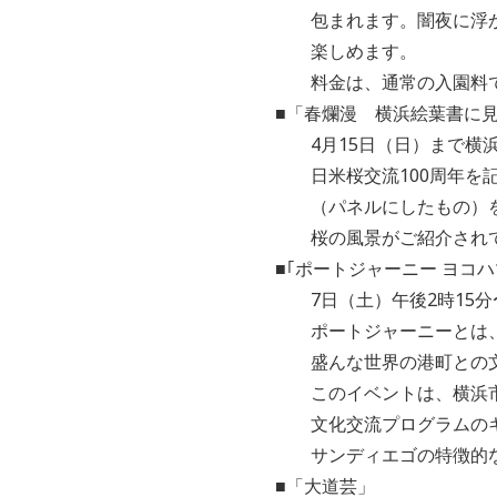
包まれます。闇夜に浮かび
楽しめます。
料金は、通常の入園料で
■「春爛漫 横浜絵葉書に
4月15日（日）まで横浜
日米桜交流100周年を記
（パネルにしたもの）を通
桜の風景がご紹介されて
■｢ポートジャーニー ヨコハ
7日（土）午後2時15分〜
ポートジャーニーとは、象
盛んな世界の港町との文化
このイベントは、横浜市の
文化交流プログラムのキッ
サンディエゴの特徴的なプ
■「大道芸」