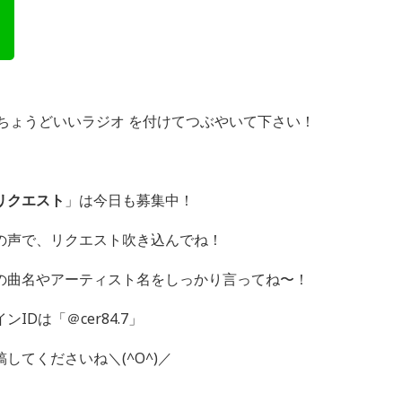
グ ＃ちょうどいいラジオ を付けてつぶやいて下さい！
リクエスト
」は今日も募集中！
の声で、リクエスト吹き込んでね！
の曲名やアーティスト名をしっかり言ってね〜！
Dは「＠cer84.7」
してくださいね＼(^O^)／