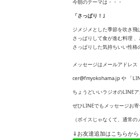
今朝のテーマは・・・
「
さっぱり！
｣
ジメジメとした季節を吹き飛
さっぱりして食が進む料理 
さっぱりした気持ちいい性格
メッセージはメールアドレス
cer@fmyokohama.jp や 「
LI
ちょうどいいラジオの
LINE
ア
ぜひ
LINE
でもメッセージお寄
（ボイスじゃなくて、通常の
⇓お友達追加はこちらから！